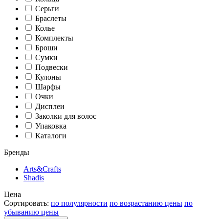
Серьги
Браслеты
Колье
Комплекты
Броши
Сумки
Подвески
Кулоны
Шарфы
Очки
Дисплеи
Заколки для волос
Упаковка
Каталоги
Бренды
Arts&Crafts
Shadis
Цена
Сортировать:
по полулярности
по возрастанию цены
по
убыванию цены