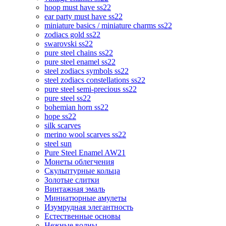
hoop must have ss22
ear party must have ss22
miniature basics / miniature charms ss22
zodiacs gold ss22
swarovski ss22
pure steel chains ss22
pure steel enamel ss22
steel zodiacs symbols ss22
steel zodiacs constellations ss22
pure steel semi-precious ss22
pure steel ss22
bohemian horn ss22
hope ss22
silk scarves
merino wool scarves ss22
steel sun
Pure Steel Enamel AW21
Монеты облегчения
Скульптурные кольца
Золотые слитки
Винтажная эмаль
Миниатюрные амулеты
Изумрудная элегантность
Естественные основы
Нежные волны