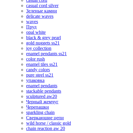
casual cord
casual cord silver
Зеленые камни
delicate waves
waves
Пруд
opal white
black & grey pearl
gold nuggets ss21
joy collection
enamel pendants ss21
color rush
enamel tiles ss21
candy colors
pure steel ss21
упаковка
enamel pendants
stackable pendants
sculptured aw20
Черный жемчуг
Черепашки
sparkling chain
Сверкающие цепи
wild horse / classic gold
chain reaction aw 20