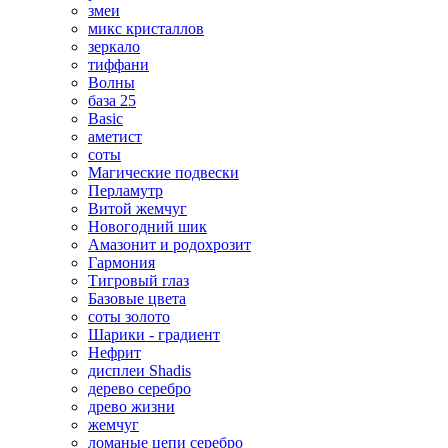
змеи
микс кристаллов
зеркало
тиффани
Волны
база 25
Basic
аметист
соты
Магические подвески
Перламутр
Витой жемчуг
Новогодний шик
Амазонит и родохрозит
Гармония
Тигровый глаз
Базовые цвета
соты золото
Шарики - градиент
Нефрит
дисплеи Shadis
дерево серебро
древо жизни
жемчуг
ломаные цепи серебро