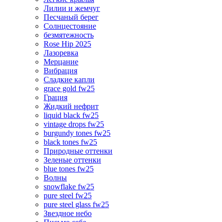
Лилии и жемчуг
Песчаный берег
Солнцестояние
безмятежность
Rose Hip 2025
Лазоревка
Мерцание
Вибрация
Сладкие капли
grace gold fw25
Грация
Жидкий нефрит
liquid black fw25
vintage drops fw25
burgundy tones fw25
black tones fw25
Природные оттенки
Зеленые оттенки
blue tones fw25
Волны
snowflake fw25
pure steel fw25
pure steel glass fw25
Звездное небо