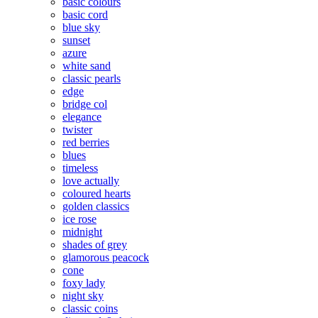
basic colours
basic cord
blue sky
sunset
azure
white sand
classic pearls
edge
bridge col
elegance
twister
red berries
blues
timeless
love actually
coloured hearts
golden classics
ice rose
midnight
shades of grey
glamorous peacock
cone
foxy lady
night sky
classic coins