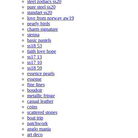
steel zodiacs ss20
pure steel ss20
standart ss20
love from norway aw19
pearly birds
charm signature
sienna
basic pastels
ss18 53
faith love hope
ss17 13
ss17 10
ss18 59
essence pearls
essense
fine lines
boudoir
metallic fringe
casual leather
coins
scattered stones
boat trip
patchwork
anglo mania
art deco