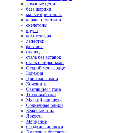
ломаные цепи
база шарики
малые кристаллы
караван пустыни
скелетоны
круги
архитектура
лепестки
физалис
глянец
сталь без вставок
сталь с цирконами
Открой мое сердце
Богемия
Цветные камни
Кочевник
Светящиеся тона
Тигровый глаз
Мягкий как шелк
Солнечные блики
Бежевые тона
Яркость
Мерцание
Сладкие капельки
Эмалевые браслеты