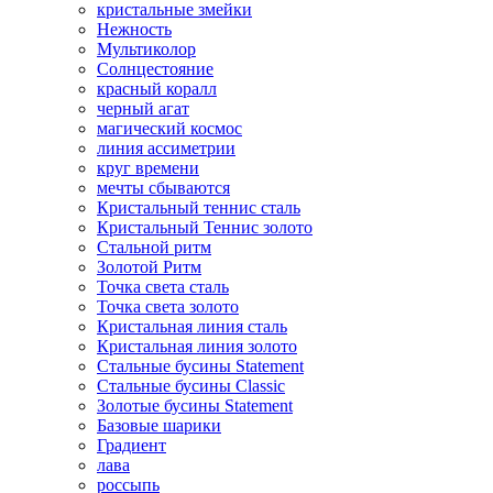
кристальные змейки
Нежность
Мультиколор
Солнцестояние
красный коралл
черный агат
магический космос
линия ассиметрии
круг времени
мечты сбываются
Кристальный теннис сталь
Кристальный Теннис золото
Стальной ритм
Золотой Ритм
Точка света сталь
Точка света золото
Кристальная линия сталь
Кристальная линия золото
Стальные бусины Statement
Стальные бусины Classic
Золотые бусины Statement
Базовые шарики
Градиент
лава
россыпь