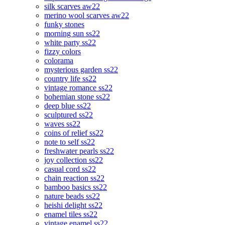
silk scarves aw22
merino wool scarves aw22
funky stones
morning sun ss22
white party ss22
fizzy colors
colorama
mysterious garden ss22
country life ss22
vintage romance ss22
bohemian stone ss22
deep blue ss22
sculptured ss22
waves ss22
coins of relief ss22
note to self ss22
freshwater pearls ss22
joy collection ss22
casual cord ss22
chain reaction ss22
bamboo basics ss22
nature beads ss22
heishi delight ss22
enamel tiles ss22
vintage enamel ss22