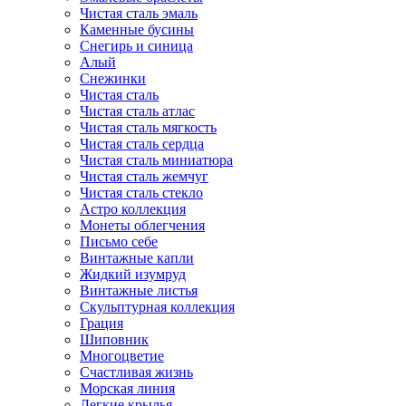
Чистая сталь эмаль
Каменные бусины
Снегирь и синица
Алый
Снежинки
Чистая сталь
Чистая сталь атлас
Чистая сталь мягкость
Чистая сталь сердца
Чистая сталь миниатюра
Чистая сталь жемчуг
Чистая сталь стекло
Астро коллекция
Монеты облегчения
Письмо себе
Винтажные капли
Жидкий изумруд
Винтажные листья
Скульптурная коллекция
Грация
Шиповник
Многоцветие
Счастливая жизнь
Морская линия
Легкие крылья