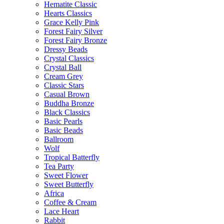
Hematite Classic
Hearts Classics
Grace Kelly Pink
Forest Fairy Silver
Forest Fairy Bronze
Dressy Beads
Crystal Classics
Crystal Ball
Cream Grey
Classic Stars
Casual Brown
Buddha Bronze
Black Classics
Basic Pearls
Basic Beads
Ballroom
Wolf
Tropical Batterfly
Tea Party
Sweet Flower
Sweet Butterfly
Africa
Coffee & Cream
Lace Heart
Rabbit