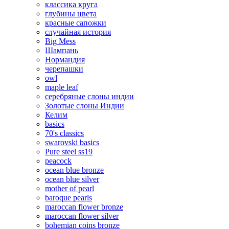
классика круга
глубины цвета
красные сапожки
случайная история
Big Mess
Шампань
Нормандия
черепашки
owl
maple leaf
серебряные слоны индии
Золотые слоны Индии
Келим
basics
70's classics
swarovski basics
Pure steel ss19
peacock
ocean blue bronze
ocean blue silver
mother of pearl
baroque pearls
maroccan flower bronze
maroccan flower silver
bohemian coins bronze