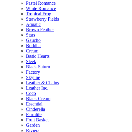
Pastel Romance
White Romance
Tropical Frog
Strawberry Fields
Aquatic
Brown Feather
Stars
Gaucho
Buddha
Cream
Basic Hearts
Sleek
Black Saturn
Factory
Skyline
Leather & Chains
Leather Inc.
Coco
Black Cream
Essential
Cinderella
Farmlife
Fruit Basket
Garden
Riviera