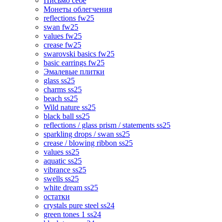
Письмо себе
Монеты облегчения
reflections fw25
swan fw25
values fw25
crease fw25
swarovski basics fw25
basic earrings fw25
Эмалевые плитки
glass ss25
charms ss25
beach ss25
Wild nature ss25
black ball ss25
reflections / glass prism / statements ss25
sparkling drops / swan ss25
crease / blowing ribbon ss25
values ss25
aquatic ss25
vibrance ss25
swells ss25
white dream ss25
остатки
crystals pure steel ss24
green tones 1 ss24