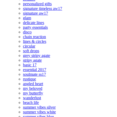
personalized gifts
signature timeless aw17
signature aw17
glam
delicate lines
party essentials
disco
chain reaction
lines & circles
circular
soft drops
grey stripy agate
stripy agate
basic 17
essential 2017
soulmate ss17
rustique
angled heart
my beloved
my butterfly
wanderlust
beach life
summer vibes silver
summer vibes white
summer vibes blue