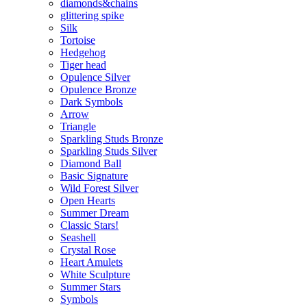
diamonds&chains
glittering spike
Silk
Tortoise
Hedgehog
Tiger head
Opulence Silver
Opulence Bronze
Dark Symbols
Arrow
Triangle
Sparkling Studs Bronze
Sparkling Studs Silver
Diamond Ball
Basic Signature
Wild Forest Silver
Open Hearts
Summer Dream
Classic Stars!
Seashell
Crystal Rose
Heart Amulets
White Sculpture
Summer Stars
Symbols