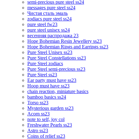
semi-precious pure steel ss24
messages pure steel ss24
Чистая сталь эмаль
zodiacs pure steel ss24
pure steel fw23
pure steel unisex ss24
весенняя распродажа 23
Hope Bohemian Resin Jewellery ss23
Hope Bohemian Rings and Earrings ss23
Pure Steel Unisex ss23
Pure Steel Constellations ss23
Pure Steel zodiacs
Pure Steel semi-precious ss23
Pure Steel ss23
Ear party must have ss23
Hoop must have ss23
chain reaction, miniature basics
bamboo basics ss24
Torso ss23
Mysterious garden ss23
Acorn ss23
note to self, joy col
Freshwater Pearls ss23
Astro ss23
Coins of relief ss23