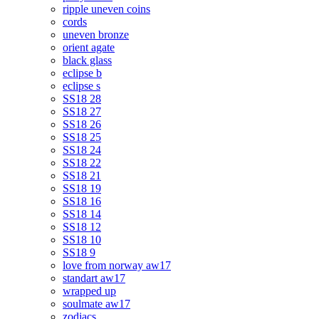
ripple uneven coins
cords
uneven bronze
orient agate
black glass
eclipse b
eclipse s
SS18 28
SS18 27
SS18 26
SS18 25
SS18 24
SS18 22
SS18 21
SS18 19
SS18 16
SS18 14
SS18 12
SS18 10
SS18 9
love from norway aw17
standart aw17
wrapped up
soulmate aw17
zodiacs