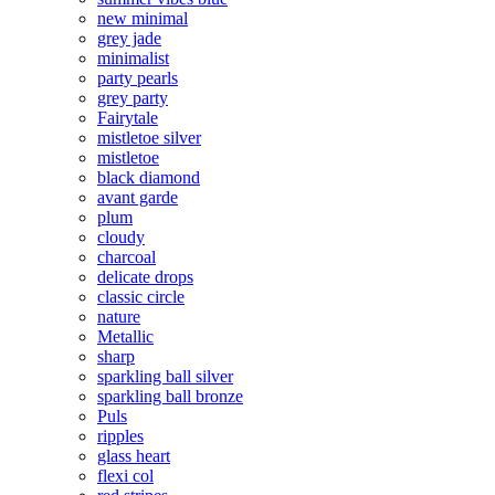
new minimal
grey jade
minimalist
party pearls
grey party
Fairytale
mistletoe silver
mistletoe
black diamond
avant garde
plum
cloudy
charcoal
delicate drops
classic circle
nature
Metallic
sharp
sparkling ball silver
sparkling ball bronze
Puls
ripples
glass heart
flexi col