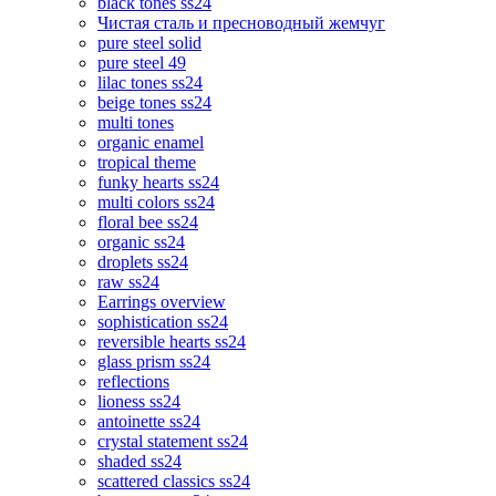
black tones ss24
Чистая сталь и пресноводный жемчуг
pure steel solid
pure steel 49
lilac tones ss24
beige tones ss24
multi tones
organic enamel
tropical theme
funky hearts ss24
multi colors ss24
floral bee ss24
organic ss24
droplets ss24
raw ss24
Earrings overview
sophistication ss24
reversible hearts ss24
glass prism ss24
reflections
lioness ss24
antoinette ss24
crystal statement ss24
shaded ss24
scattered classics ss24