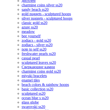
дисплеи
charming coins silver ss20
sandy beach ss20
gold nuggets - sculptured hoops
silver nuggets - sculptured hoops
classic gold ss20
azure ss20
meadow
bee yourself
zodiacs - gold ss20
zodiacs - silver ss20
note to self ss20
freshwater pearls ss20
casual pearl
sculptured leaves ss20
Сверкающие камни
charming coins gold ss20
miyuki bracelets
enamel tiles
beach colors & rainbow hoops
basic collection ss20
sculptured ss20
ocean blue s ss20
glass globe
swarovski ss20