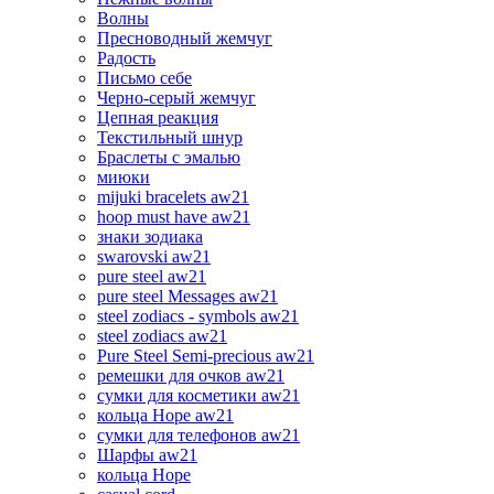
Волны
Пресноводный жемчуг
Радость
Письмо себе
Черно-серый жемчуг
Цепная реакция
Текстильный шнур
Браслеты с эмалью
миюки
mijuki bracelets aw21
hoop must have aw21
знаки зодиака
swarovski aw21
pure steel aw21
pure steel Messages aw21
steel zodiacs - symbols aw21
steel zodiacs aw21
Pure Steel Semi-precious aw21
ремешки для очков aw21
сумки для косметики aw21
кольца Hope aw21
сумки для телефонов aw21
Шарфы aw21
кольца Hope