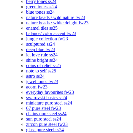
berry tones ss24
green tones ss24
blue tones ss24
nature beads / wild nature fw23
nature beads / white delight fw23
enamel tiles ss25
balance/ color accent fw23
jungle collection fw23
sculptured ss24
deep blue fw23
let love rule ss24
shine bright ss24
coins of relief ss25
note to self ss25
astro ss24
jewel tones fw23
acorn fw23
everyday favourites fw23
swarovski basics ss24
miniature pure steel ss24
67 pure steel fw23
chains pure steel ss24
sun pure steel ss24
zircon pure steel fw23
glass pure steel ss24