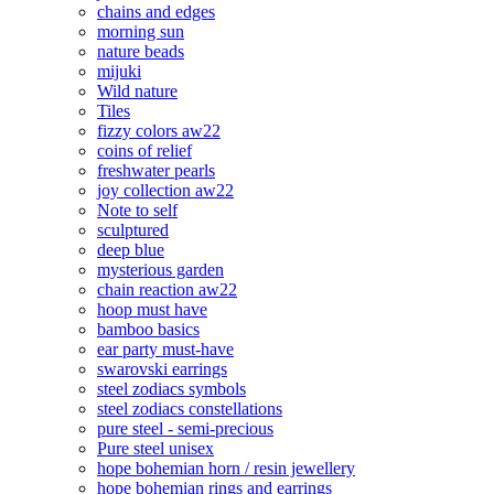
chains and edges
morning sun
nature beads
mijuki
Wild nature
Tiles
fizzy colors aw22
coins of relief
freshwater pearls
joy collection aw22
Note to self
sculptured
deep blue
mysterious garden
chain reaction aw22
hoop must have
bamboo basics
ear party must-have
swarovski earrings
steel zodiacs symbols
steel zodiacs constellations
pure steel - semi-precious
Pure steel unisex
hope bohemian horn / resin jewellery
hope bohemian rings and earrings