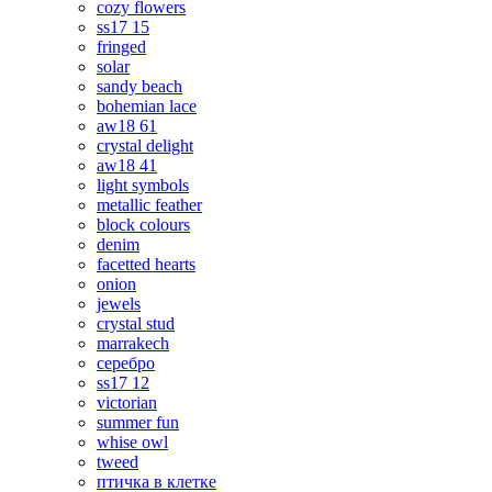
cozy flowers
ss17 15
fringed
solar
sandy beach
bohemian lace
aw18 61
crystal delight
aw18 41
light symbols
metallic feather
block colours
denim
facetted hearts
onion
jewels
crystal stud
marrakech
серебро
ss17 12
victorian
summer fun
whise owl
tweed
птичка в клетке