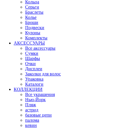
Кольца
Серьги
Браслеты
Колье
Броши
Подвески
Кулоны
Комплекты
АКСЕССУАРЫ
Все аксессуары
Сумки
Шарфы
Очки
Дисплеи
Заколки для волос
Упаковка
Каталоги
КОЛЛЕКЦИИ
Все украшения
Нью-Йорк
Пляж
астрид
базовые цепи
палома
кевин