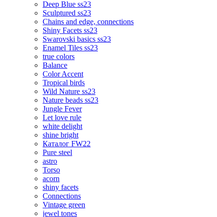
Deep Blue ss23
Sculptured ss23
Chains and edge, connections
Shiny Facets ss23
Swarovski basics ss23
Enamel Tiles ss23
true colors
Balance
Color Accent
Tropical birds
Wild Nature ss23
Nature beads ss23
Jungle Fever
Let love rule
white delight
shine bright
Каталог FW22
Pure steel
astro
Torso
acorn
shiny facets
Connections
Vintage green
jewel tones