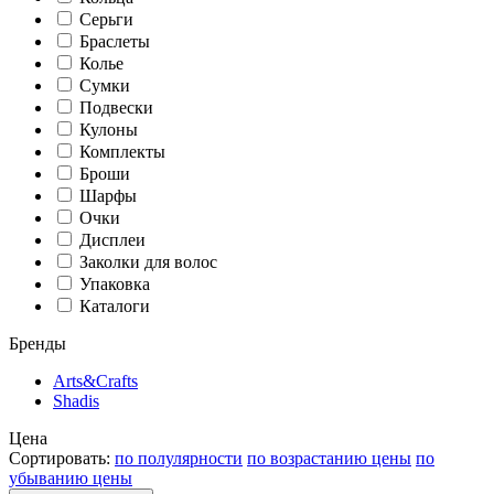
Серьги
Браслеты
Колье
Сумки
Подвески
Кулоны
Комплекты
Броши
Шарфы
Очки
Дисплеи
Заколки для волос
Упаковка
Каталоги
Бренды
Arts&Crafts
Shadis
Цена
Сортировать:
по полулярности
по возрастанию цены
по
убыванию цены