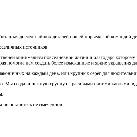
аботанная до мельчайших деталей нашей норвежской командой д
различных источников.
ственен минимализм повседневной жизни и благодаря которому
ая помогла нам создать более изысканные и яркие украшения дл
лаконичных на каждый день, или крупных серёг для любительни
охо. Мы создали нежную группу с красивыми синими каплями, в
ы.
ы не останетесь незамеченной.