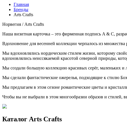
Главная
Бренды
Аrts Сrafts
Норвегия / Аrts Сrafts
Наша визитная карточка – это фирменная подпись A & C, разр
Вдохновение для весенней коллекции черпалось из множества 
Мы вдохновлялись нордическим стилем жизни, которому свой
вдохновлялись неиссякаемой красотой северной природы, котор
Мы создали большую коллекцию красивых серёг, маленьких и 
Мы сделали фантастические ожерелья, подходящие к стилю Б
Мы предлагаем в этом сезоне романтические цветы и кристалл
Чтобы вы не выбрали в этом многообразии образов и стилей, в
Каталог Аrts Сrafts