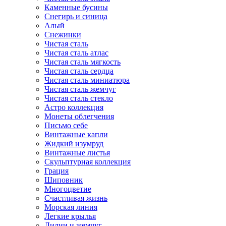
Каменные бусины
Снегирь и синица
Алый
Снежинки
Чистая сталь
Чистая сталь атлас
Чистая сталь мягкость
Чистая сталь сердца
Чистая сталь миниатюра
Чистая сталь жемчуг
Чистая сталь стекло
Астро коллекция
Монеты облегчения
Письмо себе
Винтажные капли
Жидкий изумруд
Винтажные листья
Скульптурная коллекция
Грация
Шиповник
Многоцветие
Счастливая жизнь
Морская линия
Легкие крылья
Лилии и жемчуг