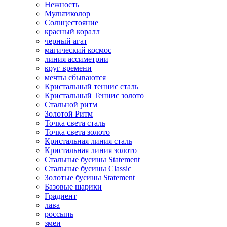
Нежность
Мультиколор
Солнцестояние
красный коралл
черный агат
магический космос
линия ассиметрии
круг времени
мечты сбываются
Кристальный теннис сталь
Кристальный Теннис золото
Стальной ритм
Золотой Ритм
Точка света сталь
Точка света золото
Кристальная линия сталь
Кристальная линия золото
Стальные бусины Statement
Стальные бусины Classic
Золотые бусины Statement
Базовые шарики
Градиент
лава
россыпь
змеи