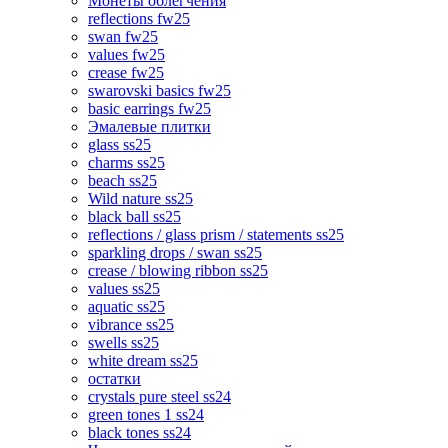
Монеты облегчения
reflections fw25
swan fw25
values fw25
crease fw25
swarovski basics fw25
basic earrings fw25
Эмалевые плитки
glass ss25
charms ss25
beach ss25
Wild nature ss25
black ball ss25
reflections / glass prism / statements ss25
sparkling drops / swan ss25
crease / blowing ribbon ss25
values ss25
aquatic ss25
vibrance ss25
swells ss25
white dream ss25
остатки
crystals pure steel ss24
green tones 1 ss24
black tones ss24