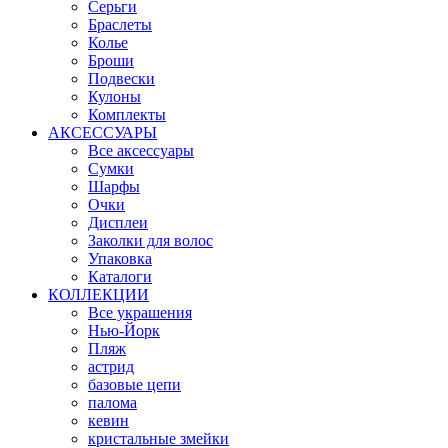
Серьги
Браслеты
Колье
Броши
Подвески
Кулоны
Комплекты
АКСЕССУАРЫ
Все аксессуары
Сумки
Шарфы
Очки
Дисплеи
Заколки для волос
Упаковка
Каталоги
КОЛЛЕКЦИИ
Все украшения
Нью-Йорк
Пляж
астрид
базовые цепи
палома
кевин
кристальные змейки