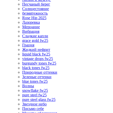
Песчаный берег
Солнцестояние
безмятежность
Rose Hip 2025
Лазоревка
Мерцание
Вибрация
Сладкие капли
grace gold fw25
Грация
Жидкий нефрит
liquid black fw25
vintage drops fw25
burgundy tones fw25
black tones fw25
Природные оттенки
Зеленые оттенки
blue tones fw25
Волны
snowflake fw25
pure steel fw25
pure steel glass fw25
Звездное небо
Письмо себе