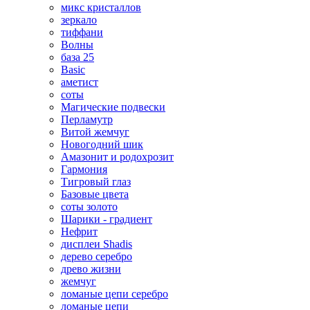
микс кристаллов
зеркало
тиффани
Волны
база 25
Basic
аметист
соты
Магические подвески
Перламутр
Витой жемчуг
Новогодний шик
Амазонит и родохрозит
Гармония
Тигровый глаз
Базовые цвета
соты золото
Шарики - градиент
Нефрит
дисплеи Shadis
дерево серебро
древо жизни
жемчуг
ломаные цепи серебро
ломаные цепи