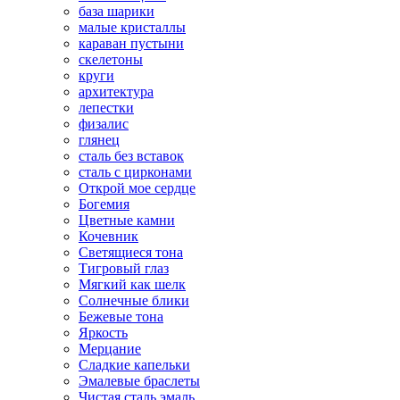
база шарики
малые кристаллы
караван пустыни
скелетоны
круги
архитектура
лепестки
физалис
глянец
сталь без вставок
сталь с цирконами
Открой мое сердце
Богемия
Цветные камни
Кочевник
Светящиеся тона
Тигровый глаз
Мягкий как шелк
Солнечные блики
Бежевые тона
Яркость
Мерцание
Сладкие капельки
Эмалевые браслеты
Чистая сталь эмаль