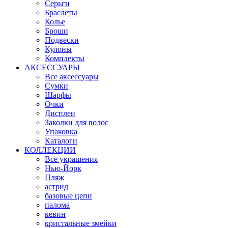
Серьги
Браслеты
Колье
Броши
Подвески
Кулоны
Комплекты
АКСЕССУАРЫ
Все аксессуары
Сумки
Шарфы
Очки
Дисплеи
Заколки для волос
Упаковка
Каталоги
КОЛЛЕКЦИИ
Все украшения
Нью-Йорк
Пляж
астрид
базовые цепи
палома
кевин
кристальные змейки