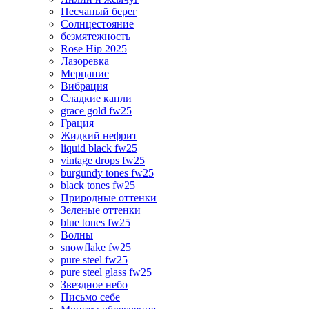
Песчаный берег
Солнцестояние
безмятежность
Rose Hip 2025
Лазоревка
Мерцание
Вибрация
Сладкие капли
grace gold fw25
Грация
Жидкий нефрит
liquid black fw25
vintage drops fw25
burgundy tones fw25
black tones fw25
Природные оттенки
Зеленые оттенки
blue tones fw25
Волны
snowflake fw25
pure steel fw25
pure steel glass fw25
Звездное небо
Письмо себе