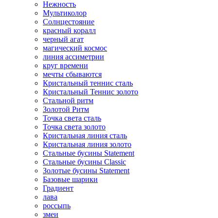
Нежность
Мультиколор
Солнцестояние
красный коралл
черный агат
магический космос
линия ассиметрии
круг времени
мечты сбываются
Кристальный теннис сталь
Кристальный Теннис золото
Стальной ритм
Золотой Ритм
Точка света сталь
Точка света золото
Кристальная линия сталь
Кристальная линия золото
Стальные бусины Statement
Стальные бусины Classic
Золотые бусины Statement
Базовые шарики
Градиент
лава
россыпь
змеи