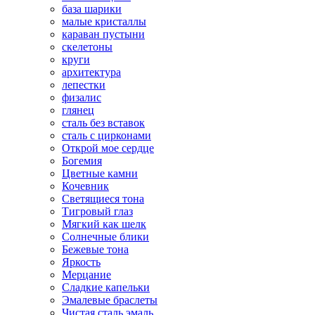
база шарики
малые кристаллы
караван пустыни
скелетоны
круги
архитектура
лепестки
физалис
глянец
сталь без вставок
сталь с цирконами
Открой мое сердце
Богемия
Цветные камни
Кочевник
Светящиеся тона
Тигровый глаз
Мягкий как шелк
Солнечные блики
Бежевые тона
Яркость
Мерцание
Сладкие капельки
Эмалевые браслеты
Чистая сталь эмаль