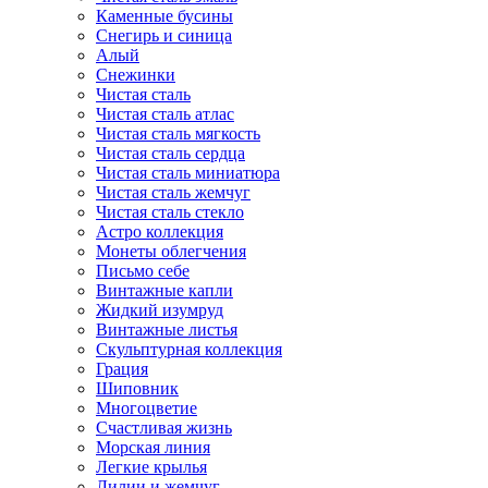
Каменные бусины
Снегирь и синица
Алый
Снежинки
Чистая сталь
Чистая сталь атлас
Чистая сталь мягкость
Чистая сталь сердца
Чистая сталь миниатюра
Чистая сталь жемчуг
Чистая сталь стекло
Астро коллекция
Монеты облегчения
Письмо себе
Винтажные капли
Жидкий изумруд
Винтажные листья
Скульптурная коллекция
Грация
Шиповник
Многоцветие
Счастливая жизнь
Морская линия
Легкие крылья
Лилии и жемчуг