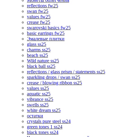
Монеты облегчения
reflections fw25
swan fw25
values fw25
crease fw25
swarovski basics fw25
basic earrings fw25
Эмалевые плитки
glass ss25
charms ss25
beach ss25
Wild nature ss25
black ball ss25
reflections / glass prism / statements ss25
sparkling drops / swan ss25
crease / blowing ribbon ss25
values ss25
aquatic ss25
vibrance ss25
swells ss25
white dream ss25
остатки
crystals pure steel ss24
green tones 1 ss24
black tones ss24