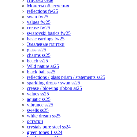
Письмо себе
Монеты облегчения
reflections fw25
swan fw25
values fw25
crease fw25
swarovski basics fw25
basic earrings fw25
Эмалевые плитки
glass ss25
charms ss25
beach ss25
Wild nature ss25
black ball ss25
reflections / glass prism / statements ss25
sparkling drops / swan ss25
crease / blowing ribbon ss25
values ss25
aquatic ss25
vibrance ss25
swells ss25
white dream ss25
остатки
crystals pure steel ss24
green tones 1 ss24