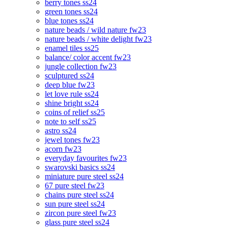
berry tones ss24
green tones ss24
blue tones ss24
nature beads / wild nature fw23
nature beads / white delight fw23
enamel tiles ss25
balance/ color accent fw23
jungle collection fw23
sculptured ss24
deep blue fw23
let love rule ss24
shine bright ss24
coins of relief ss25
note to self ss25
astro ss24
jewel tones fw23
acorn fw23
everyday favourites fw23
swarovski basics ss24
miniature pure steel ss24
67 pure steel fw23
chains pure steel ss24
sun pure steel ss24
zircon pure steel fw23
glass pure steel ss24