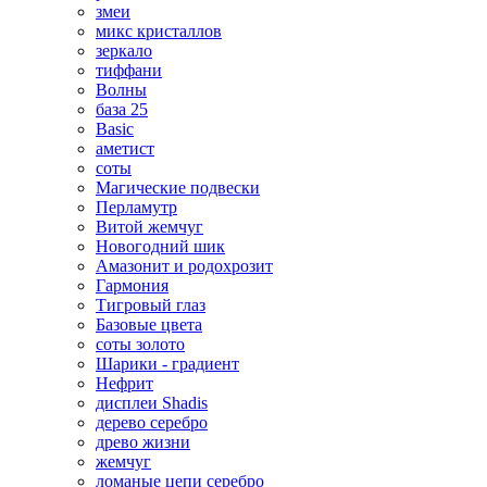
змеи
микс кристаллов
зеркало
тиффани
Волны
база 25
Basic
аметист
соты
Магические подвески
Перламутр
Витой жемчуг
Новогодний шик
Амазонит и родохрозит
Гармония
Тигровый глаз
Базовые цвета
соты золото
Шарики - градиент
Нефрит
дисплеи Shadis
дерево серебро
древо жизни
жемчуг
ломаные цепи серебро