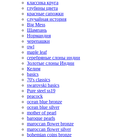
классика круга
глубины цвета
красные сапожки
случайная история
Big Mess
Шампань
Нормандия
черепашки
owl
maple leaf
серебряные слоны индии
Золотые слоны Индии
Келим
basics
70's classics
swarovski basics
Pure steel ss19
peacock
ocean blue bronze
ocean blue silver
mother of pearl
baroque pearls
maroccan flower bronze
maroccan flower silver
bohemian coins bronze