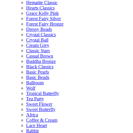
Hematite Classic
Hearts Classics
Grace Kelly Pink
Forest Fairy Silver
Forest Fairy Bronze
Dressy Beads
Crystal Classics
Crystal Ball
Cream Grey
Classic Stars
Casual Brown
Buddha Bronze
Black Classics
Basic Pearls
Basic Beads
Ballroom
Wolf
Tropical Batterfly
Tea Party
Sweet Flower
Sweet Butterfly
Africa
Coffee & Cream
Lace Heart
Rabbit