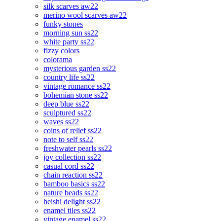
silk scarves aw22
merino wool scarves aw22
funky stones
morning sun ss22
white party ss22
fizzy colors
colorama
mysterious garden ss22
country life ss22
vintage romance ss22
bohemian stone ss22
deep blue ss22
sculptured ss22
waves ss22
coins of relief ss22
note to self ss22
freshwater pearls ss22
joy collection ss22
casual cord ss22
chain reaction ss22
bamboo basics ss22
nature beads ss22
heishi delight ss22
enamel tiles ss22
vintage enamel ss22