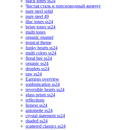
black tones ss24
Чистая сталь и пресноводный жемчуг
pure steel solid
pure steel 49
lilac tones ss24
beige tones ss24
multi tones
organic enamel
tropical theme
funky hearts ss24
multi colors ss24
floral bee ss24
organic ss24
droplets ss24
raw ss24
Earrings overview
sophistication ss24
reversible hearts ss24
glass prism ss24
reflections
lioness ss24
antoinette ss24
crystal statement ss24
shaded ss24
scattered classics ss24