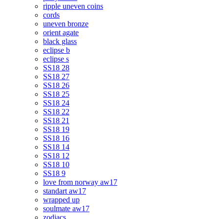
ripple uneven coins
cords
uneven bronze
orient agate
black glass
eclipse b
eclipse s
SS18 28
SS18 27
SS18 26
SS18 25
SS18 24
SS18 22
SS18 21
SS18 19
SS18 16
SS18 14
SS18 12
SS18 10
SS18 9
love from norway aw17
standart aw17
wrapped up
soulmate aw17
zodiacs