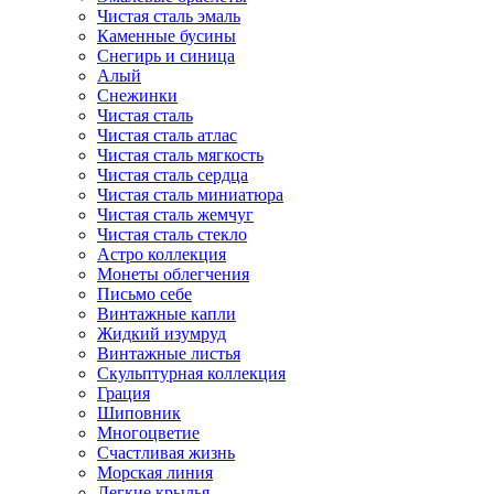
Чистая сталь эмаль
Каменные бусины
Снегирь и синица
Алый
Снежинки
Чистая сталь
Чистая сталь атлас
Чистая сталь мягкость
Чистая сталь сердца
Чистая сталь миниатюра
Чистая сталь жемчуг
Чистая сталь стекло
Астро коллекция
Монеты облегчения
Письмо себе
Винтажные капли
Жидкий изумруд
Винтажные листья
Скульптурная коллекция
Грация
Шиповник
Многоцветие
Счастливая жизнь
Морская линия
Легкие крылья