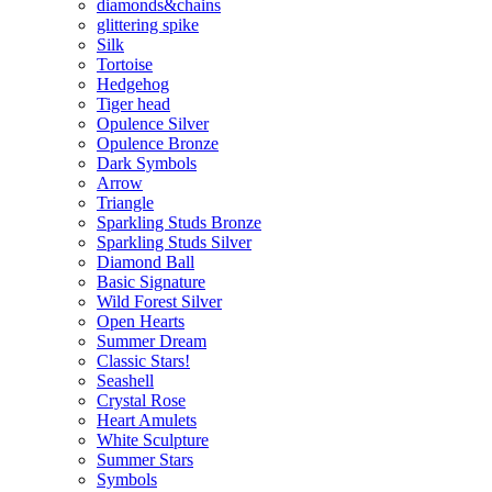
diamonds&chains
glittering spike
Silk
Tortoise
Hedgehog
Tiger head
Opulence Silver
Opulence Bronze
Dark Symbols
Arrow
Triangle
Sparkling Studs Bronze
Sparkling Studs Silver
Diamond Ball
Basic Signature
Wild Forest Silver
Open Hearts
Summer Dream
Classic Stars!
Seashell
Crystal Rose
Heart Amulets
White Sculpture
Summer Stars
Symbols