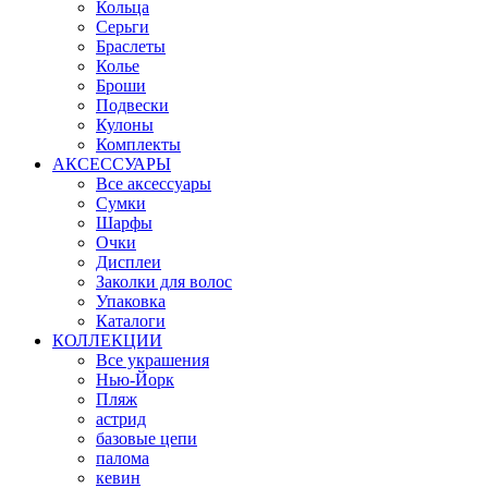
Кольца
Серьги
Браслеты
Колье
Броши
Подвески
Кулоны
Комплекты
АКСЕССУАРЫ
Все аксессуары
Сумки
Шарфы
Очки
Дисплеи
Заколки для волос
Упаковка
Каталоги
КОЛЛЕКЦИИ
Все украшения
Нью-Йорк
Пляж
астрид
базовые цепи
палома
кевин