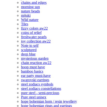
chains and edges
morning sun
nature beads
mijuki
Wild nature
Tiles
fizzy colors aw22
coins of relief
freshwater pearls
joy collection aw22
Note to self
sculptured
deep blue
mysterious garden
chain reaction aw22
hoop must have
bamboo basics
ear party must-have
swarovski earrings
steel zodiacs symbols
steel zodiacs constellations
pure steel - semi-precious
Pure steel unisex
hope bohemian horn / resin jewellery
hope bohemian rings and earrings