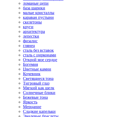
ломаные цепи
база шарики
малые кристаллы
караван пустыни
скелетоны
круги
архитектура
лепестки
физалис
глянец
сталь без вставок
сталь с цирконами
Открой мое сердце
Богемия
Цветные камни
Кочевник
Светящиеся тона
Тигровый глаз
Мягкий как шелк
Солнечные блики
Бежевые тона
Яркость
Мерцание
Сладкие капельки
Эмалевые браслеты