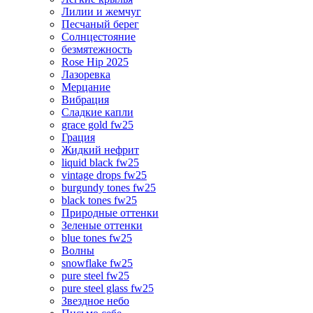
Лилии и жемчуг
Песчаный берег
Солнцестояние
безмятежность
Rose Hip 2025
Лазоревка
Мерцание
Вибрация
Сладкие капли
grace gold fw25
Грация
Жидкий нефрит
liquid black fw25
vintage drops fw25
burgundy tones fw25
black tones fw25
Природные оттенки
Зеленые оттенки
blue tones fw25
Волны
snowflake fw25
pure steel fw25
pure steel glass fw25
Звездное небо