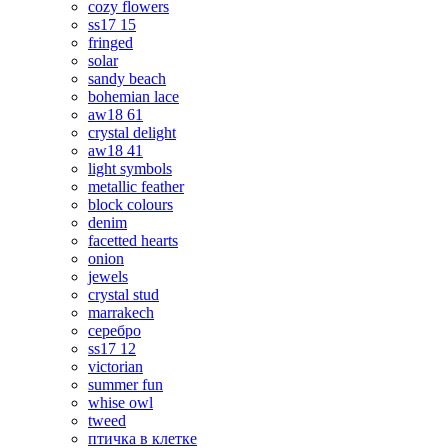
cozy flowers
ss17 15
fringed
solar
sandy beach
bohemian lace
aw18 61
crystal delight
aw18 41
light symbols
metallic feather
block colours
denim
facetted hearts
onion
jewels
crystal stud
marrakech
серебро
ss17 12
victorian
summer fun
whise owl
tweed
птичка в клетке