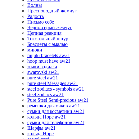
Волны
Пресноводный жемчуг
Радость
Письмо себе
Черно-серый жемчуг
Цепная реакция
Текстильный шнур
Браслеты с эмалью
миюки
mijuki bracelets aw21
hoop must have aw21
знаки зодиака
swarovski aw21
pure steel aw21
pure steel Messages aw21
steel zodiacs - symbols aw21
steel zodiacs aw21
Pure Steel Semi-precious aw21
ремешки для очков aw21
сумки для косметики aw21
кольца Hope aw21
сумки для телефонов aw21
Шарфы aw21
кольца Hope