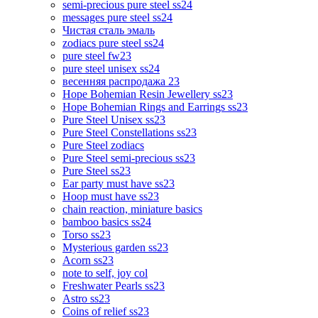
semi-precious pure steel ss24
messages pure steel ss24
Чистая сталь эмаль
zodiacs pure steel ss24
pure steel fw23
pure steel unisex ss24
весенняя распродажа 23
Hope Bohemian Resin Jewellery ss23
Hope Bohemian Rings and Earrings ss23
Pure Steel Unisex ss23
Pure Steel Constellations ss23
Pure Steel zodiacs
Pure Steel semi-precious ss23
Pure Steel ss23
Ear party must have ss23
Hoop must have ss23
chain reaction, miniature basics
bamboo basics ss24
Torso ss23
Mysterious garden ss23
Acorn ss23
note to self, joy col
Freshwater Pearls ss23
Astro ss23
Coins of relief ss23