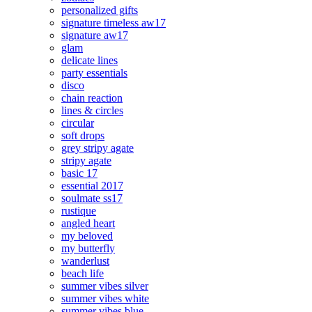
personalized gifts
signature timeless aw17
signature aw17
glam
delicate lines
party essentials
disco
chain reaction
lines & circles
circular
soft drops
grey stripy agate
stripy agate
basic 17
essential 2017
soulmate ss17
rustique
angled heart
my beloved
my butterfly
wanderlust
beach life
summer vibes silver
summer vibes white
summer vibes blue