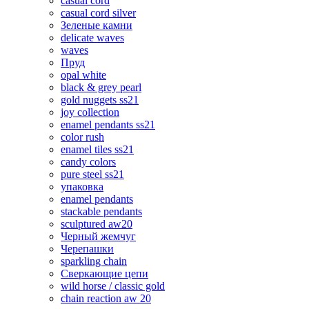
casual cord
casual cord silver
Зеленые камни
delicate waves
waves
Пруд
opal white
black & grey pearl
gold nuggets ss21
joy collection
enamel pendants ss21
color rush
enamel tiles ss21
candy colors
pure steel ss21
упаковка
enamel pendants
stackable pendants
sculptured aw20
Черный жемчуг
Черепашки
sparkling chain
Сверкающие цепи
wild horse / classic gold
chain reaction aw 20