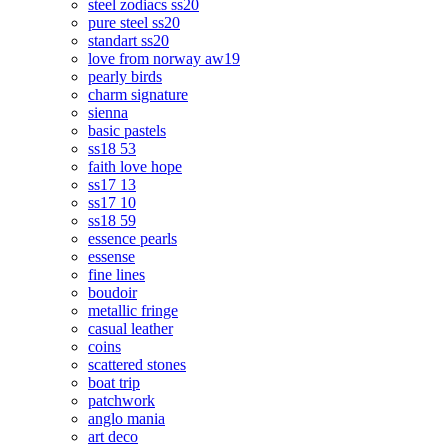
steel zodiacs ss20
pure steel ss20
standart ss20
love from norway aw19
pearly birds
charm signature
sienna
basic pastels
ss18 53
faith love hope
ss17 13
ss17 10
ss18 59
essence pearls
essense
fine lines
boudoir
metallic fringe
casual leather
coins
scattered stones
boat trip
patchwork
anglo mania
art deco