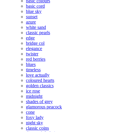
basic colours
basic cord
blue sky
sunset
azure
white sand
classic pearls
edge
bridge col
elegance
twister
red berries
blues
timeless
love actually
coloured hearts
golden classics
ice rose
midnight
shades of grey
glamorous peacock
cone
foxy lady
night sky
classic coins