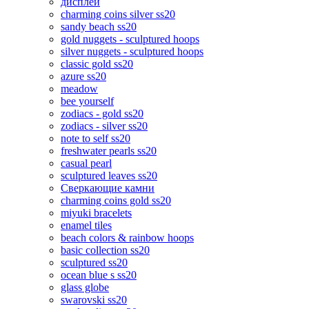
дисплеи
charming coins silver ss20
sandy beach ss20
gold nuggets - sculptured hoops
silver nuggets - sculptured hoops
classic gold ss20
azure ss20
meadow
bee yourself
zodiacs - gold ss20
zodiacs - silver ss20
note to self ss20
freshwater pearls ss20
casual pearl
sculptured leaves ss20
Сверкающие камни
charming coins gold ss20
miyuki bracelets
enamel tiles
beach colors & rainbow hoops
basic collection ss20
sculptured ss20
ocean blue s ss20
glass globe
swarovski ss20