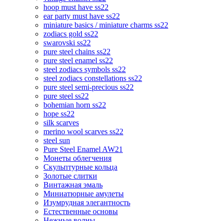
hoop must have ss22
ear party must have ss22
miniature basics / miniature charms ss22
zodiacs gold ss22
swarovski ss22
pure steel chains ss22
pure steel enamel ss22
steel zodiacs symbols ss22
steel zodiacs constellations ss22
pure steel semi-precious ss22
pure steel ss22
bohemian horn ss22
hope ss22
silk scarves
merino wool scarves ss22
steel sun
Pure Steel Enamel AW21
Монеты облегчения
Скульптурные кольца
Золотые слитки
Винтажная эмаль
Миниатюрные амулеты
Изумрудная элегантность
Естественные основы
Нежные волны