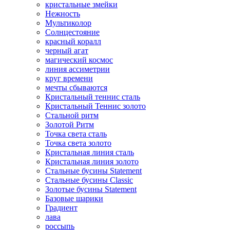
кристальные змейки
Нежность
Мультиколор
Солнцестояние
красный коралл
черный агат
магический космос
линия ассиметрии
круг времени
мечты сбываются
Кристальный теннис сталь
Кристальный Теннис золото
Стальной ритм
Золотой Ритм
Точка света сталь
Точка света золото
Кристальная линия сталь
Кристальная линия золото
Стальные бусины Statement
Стальные бусины Classic
Золотые бусины Statement
Базовые шарики
Градиент
лава
россыпь