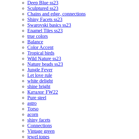
Deep Blue ss23
Sculptured ss23
Chains and edge, connections
Shiny Facets ss23
Swarovski basics ss23
Enamel Tiles ss23
true colors
Balance
Color Accent
Tropical birds
Wild Nature ss23
Nature beads ss23
Jungle Fever
Let love rule
white delight
shine bright
Каталог FW22
Pure steel
astro
Torso
acorn
shiny facets
Connections
Vintage green
jewel tones