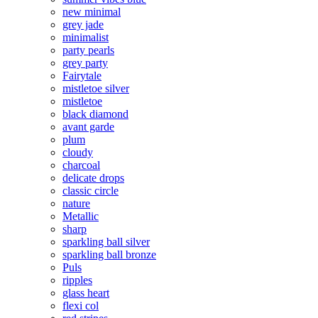
new minimal
grey jade
minimalist
party pearls
grey party
Fairytale
mistletoe silver
mistletoe
black diamond
avant garde
plum
cloudy
charcoal
delicate drops
classic circle
nature
Metallic
sharp
sparkling ball silver
sparkling ball bronze
Puls
ripples
glass heart
flexi col