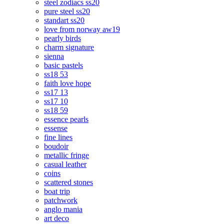
steel zodiacs ss20
pure steel ss20
standart ss20
love from norway aw19
pearly birds
charm signature
sienna
basic pastels
ss18 53
faith love hope
ss17 13
ss17 10
ss18 59
essence pearls
essense
fine lines
boudoir
metallic fringe
casual leather
coins
scattered stones
boat trip
patchwork
anglo mania
art deco