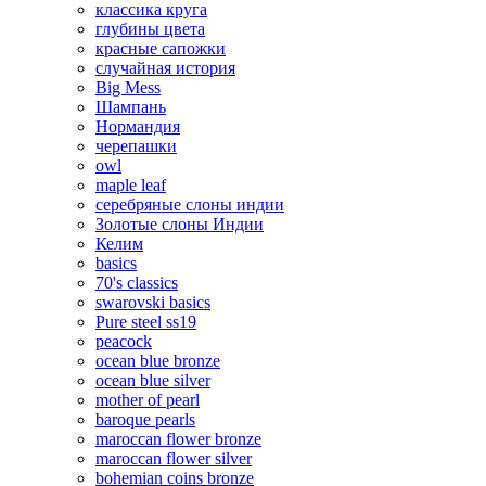
классика круга
глубины цвета
красные сапожки
случайная история
Big Mess
Шампань
Нормандия
черепашки
owl
maple leaf
серебряные слоны индии
Золотые слоны Индии
Келим
basics
70's classics
swarovski basics
Pure steel ss19
peacock
ocean blue bronze
ocean blue silver
mother of pearl
baroque pearls
maroccan flower bronze
maroccan flower silver
bohemian coins bronze