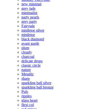
new minimal
grey jade
minimalist
party pearls
grey party
Fairytale
mistletoe silver
mistletoe
black diamond
avant garde
plum
cloudy
charcoal
delicate drops
classic circle
nature
Metallic
sharp
sparkling ball silver
sparkling ball bronze
Puls
ripples
glass heart
flexi col