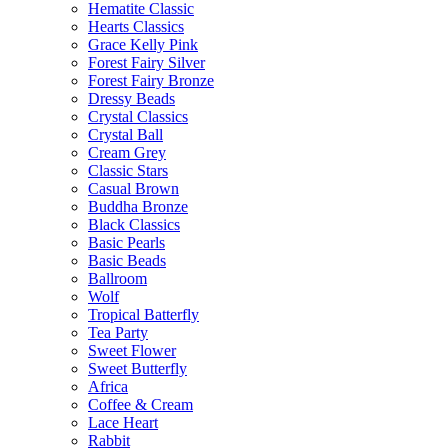
Hematite Classic
Hearts Classics
Grace Kelly Pink
Forest Fairy Silver
Forest Fairy Bronze
Dressy Beads
Crystal Classics
Crystal Ball
Cream Grey
Classic Stars
Casual Brown
Buddha Bronze
Black Classics
Basic Pearls
Basic Beads
Ballroom
Wolf
Tropical Batterfly
Tea Party
Sweet Flower
Sweet Butterfly
Africa
Coffee & Cream
Lace Heart
Rabbit