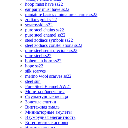
hoop must have ss22
ear party must have ss22
miniature basics / miniature charms ss22
zodiacs gold ss22
swarovski ss22
pure steel chains ss22
pure steel enamel ss22
steel zodiacs symbols ss22
steel zodiacs constellations ss22
pure steel semi-precious ss22
pure steel ss22
bohemian horn ss22
hope ss22
silk scarves
merino wool scarves ss22
steel sun
Pure Steel Enamel AW21
Монеты облегчения
Скульптурные кольца
Золотые слитки
Винтажная эмаль
Миниатюрные амулеты
Изумрудная элегантность
Естественные основы
Нежные волны