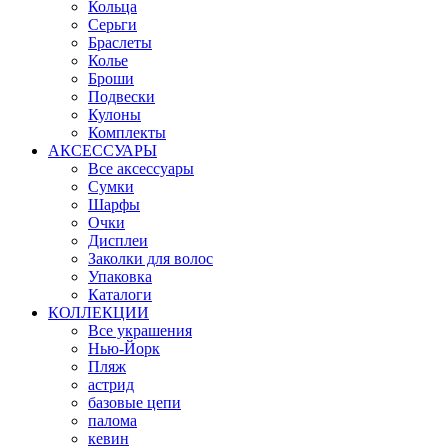
Кольца
Серьги
Браслеты
Колье
Броши
Подвески
Кулоны
Комплекты
АКСЕССУАРЫ
Все аксессуары
Сумки
Шарфы
Очки
Дисплеи
Заколки для волос
Упаковка
Каталоги
КОЛЛЕКЦИИ
Все украшения
Нью-Йорк
Пляж
астрид
базовые цепи
палома
кевин