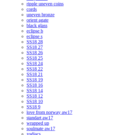
ripple uneven coins
cords
uneven bronze
orient agate
black glass
eclipse b
eclipse s
SS18 28
SS18 27
SS18 26
SS18 25
SS18 24
SS18 22
SS18 21
SS18 19
SS18 16
SS18 14
SS18 12
SS18 10
SS18 9
love from norway aw17
standart aw17
wrapped up
soulmate aw17
zodiacs