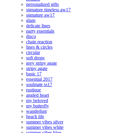
personalized gifts
signature timeless aw17
signature aw17
glam
delicate lines
party essentials
disco
chain reaction
lines & circles
circular
soft drops
grey stripy agate
stripy agate
basic 17
essential 2017
soulmate ss17
rustique
angled heart
my beloved
my butterfly
wanderlust
beach life
summer vibes silver
summer vibes white
summer vibes blue