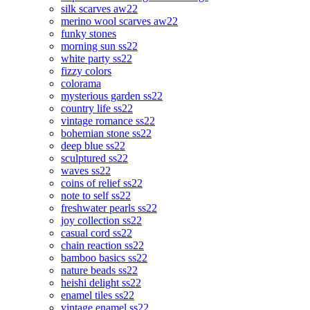
silk scarves aw22
merino wool scarves aw22
funky stones
morning sun ss22
white party ss22
fizzy colors
colorama
mysterious garden ss22
country life ss22
vintage romance ss22
bohemian stone ss22
deep blue ss22
sculptured ss22
waves ss22
coins of relief ss22
note to self ss22
freshwater pearls ss22
joy collection ss22
casual cord ss22
chain reaction ss22
bamboo basics ss22
nature beads ss22
heishi delight ss22
enamel tiles ss22
vintage enamel ss22