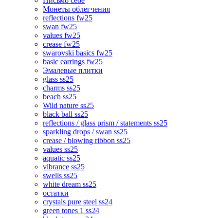
Письмо себе
Монеты облегчения
reflections fw25
swan fw25
values fw25
crease fw25
swarovski basics fw25
basic earrings fw25
Эмалевые плитки
glass ss25
charms ss25
beach ss25
Wild nature ss25
black ball ss25
reflections / glass prism / statements ss25
sparkling drops / swan ss25
crease / blowing ribbon ss25
values ss25
aquatic ss25
vibrance ss25
swells ss25
white dream ss25
остатки
crystals pure steel ss24
green tones 1 ss24