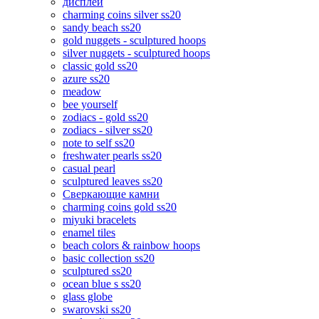
дисплеи
charming coins silver ss20
sandy beach ss20
gold nuggets - sculptured hoops
silver nuggets - sculptured hoops
classic gold ss20
azure ss20
meadow
bee yourself
zodiacs - gold ss20
zodiacs - silver ss20
note to self ss20
freshwater pearls ss20
casual pearl
sculptured leaves ss20
Сверкающие камни
charming coins gold ss20
miyuki bracelets
enamel tiles
beach colors & rainbow hoops
basic collection ss20
sculptured ss20
ocean blue s ss20
glass globe
swarovski ss20