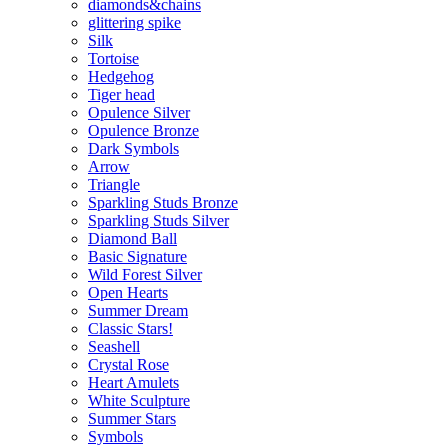
diamonds&chains
glittering spike
Silk
Tortoise
Hedgehog
Tiger head
Opulence Silver
Opulence Bronze
Dark Symbols
Arrow
Triangle
Sparkling Studs Bronze
Sparkling Studs Silver
Diamond Ball
Basic Signature
Wild Forest Silver
Open Hearts
Summer Dream
Classic Stars!
Seashell
Crystal Rose
Heart Amulets
White Sculpture
Summer Stars
Symbols