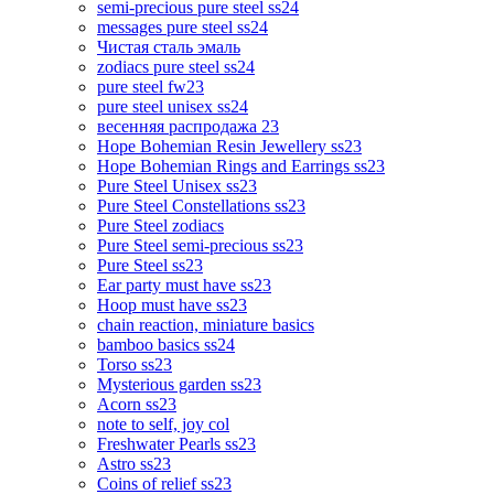
semi-precious pure steel ss24
messages pure steel ss24
Чистая сталь эмаль
zodiacs pure steel ss24
pure steel fw23
pure steel unisex ss24
весенняя распродажа 23
Hope Bohemian Resin Jewellery ss23
Hope Bohemian Rings and Earrings ss23
Pure Steel Unisex ss23
Pure Steel Constellations ss23
Pure Steel zodiacs
Pure Steel semi-precious ss23
Pure Steel ss23
Ear party must have ss23
Hoop must have ss23
chain reaction, miniature basics
bamboo basics ss24
Torso ss23
Mysterious garden ss23
Acorn ss23
note to self, joy col
Freshwater Pearls ss23
Astro ss23
Coins of relief ss23