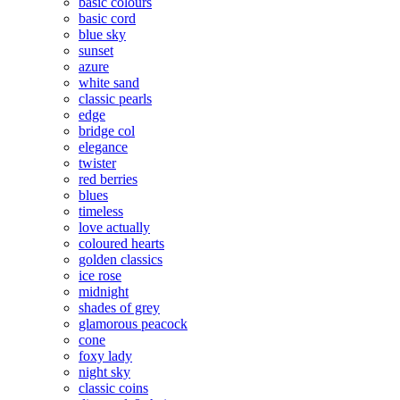
basic colours
basic cord
blue sky
sunset
azure
white sand
classic pearls
edge
bridge col
elegance
twister
red berries
blues
timeless
love actually
coloured hearts
golden classics
ice rose
midnight
shades of grey
glamorous peacock
cone
foxy lady
night sky
classic coins