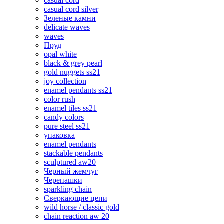
casual cord
casual cord silver
Зеленые камни
delicate waves
waves
Пруд
opal white
black & grey pearl
gold nuggets ss21
joy collection
enamel pendants ss21
color rush
enamel tiles ss21
candy colors
pure steel ss21
упаковка
enamel pendants
stackable pendants
sculptured aw20
Черный жемчуг
Черепашки
sparkling chain
Сверкающие цепи
wild horse / classic gold
chain reaction aw 20