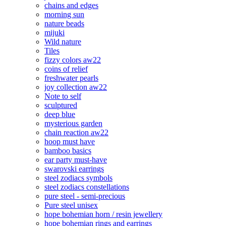
chains and edges
morning sun
nature beads
mijuki
Wild nature
Tiles
fizzy colors aw22
coins of relief
freshwater pearls
joy collection aw22
Note to self
sculptured
deep blue
mysterious garden
chain reaction aw22
hoop must have
bamboo basics
ear party must-have
swarovski earrings
steel zodiacs symbols
steel zodiacs constellations
pure steel - semi-precious
Pure steel unisex
hope bohemian horn / resin jewellery
hope bohemian rings and earrings