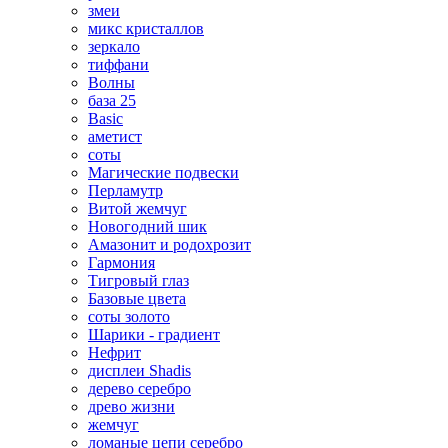
змеи
микс кристаллов
зеркало
тиффани
Волны
база 25
Basic
аметист
соты
Магические подвески
Перламутр
Витой жемчуг
Новогодний шик
Амазонит и родохрозит
Гармония
Тигровый глаз
Базовые цвета
соты золото
Шарики - градиент
Нефрит
дисплеи Shadis
дерево серебро
древо жизни
жемчуг
ломаные цепи серебро