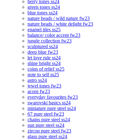
berry tones ss24
green tones ss24
blue tones ss24
nature beads / wild nature fw23
nature beads / white delight fw23
enamel tiles ss25
balance/ color accent fw23
jungle collection fw23
sculptured ss24
deep blue fw23
let love rule ss24
shine bright ss24
coins of relief ss25
note to self ss25
astro ss24
jewel tones fw23
acorn fw23
everyday favourites fw23
swarovski basics ss24
miniature pure steel ss24
67 pure steel fw23
chains pure steel ss24
sun pure steel ss24
zircon pure steel fw23
glass pure steel ss24