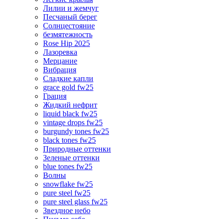
Лилии и жемчуг
Песчаный берег
Солнцестояние
безмятежность
Rose Hip 2025
Лазоревка
Мерцание
Вибрация
Сладкие капли
grace gold fw25
Грация
Жидкий нефрит
liquid black fw25
vintage drops fw25
burgundy tones fw25
black tones fw25
Природные оттенки
Зеленые оттенки
blue tones fw25
Волны
snowflake fw25
pure steel fw25
pure steel glass fw25
Звездное небо