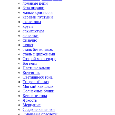
ломаные цепи
база шарики
малые кристаллы
караван пустыни
скелетоны
круги
архитектура
лепестки
физалис
глянец
сталь без вставок
сталь с цирконами
Открой мое сердце
Богемия
Цветные камни
Кочевник
Светящиеся тона
Тигровый глаз
Мягкий как шелк
Солнечные блики
Бежевые тона
Яркость
Мерцание
Сладкие капельки
Эмалевые браслеты