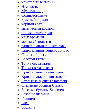
кристальные змейки
Нежность
Мультиколор
Солнцестояние
красный коралл
черный агат
магический космос
линия ассиметрии
круг времени
мечты сбываются
Кристальный теннис сталь
Кристальный Теннис золото
Стальной ритм
Золотой Ритм
Точка света сталь
Точка света золото
Кристальная линия сталь
Кристальная линия золото
Стальные бусины Statement
Стальные бусины Classic
Золотые бусины Statement
Базовые шарики
Градиент
лава
россыпь