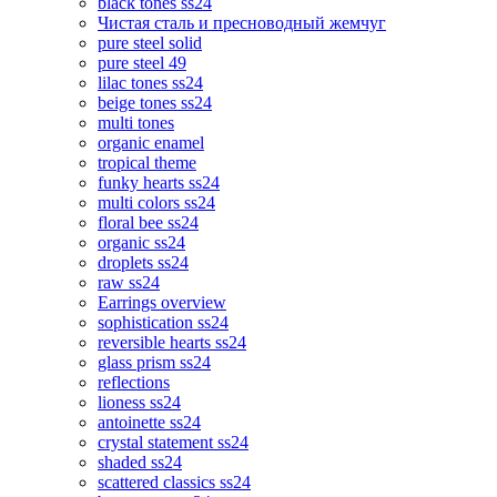
black tones ss24
Чистая сталь и пресноводный жемчуг
pure steel solid
pure steel 49
lilac tones ss24
beige tones ss24
multi tones
organic enamel
tropical theme
funky hearts ss24
multi colors ss24
floral bee ss24
organic ss24
droplets ss24
raw ss24
Earrings overview
sophistication ss24
reversible hearts ss24
glass prism ss24
reflections
lioness ss24
antoinette ss24
crystal statement ss24
shaded ss24
scattered classics ss24