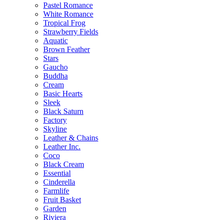
Pastel Romance
White Romance
Tropical Frog
Strawberry Fields
Aquatic
Brown Feather
Stars
Gaucho
Buddha
Cream
Basic Hearts
Sleek
Black Saturn
Factory
Skyline
Leather & Chains
Leather Inc.
Coco
Black Cream
Essential
Cinderella
Farmlife
Fruit Basket
Garden
Riviera