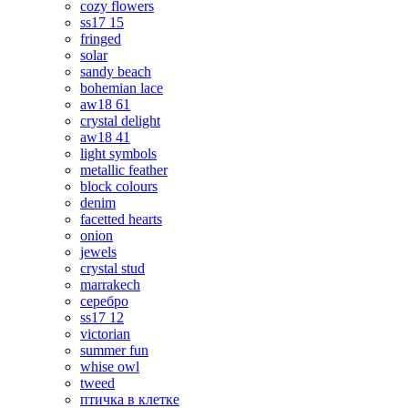
cozy flowers
ss17 15
fringed
solar
sandy beach
bohemian lace
aw18 61
crystal delight
aw18 41
light symbols
metallic feather
block colours
denim
facetted hearts
onion
jewels
crystal stud
marrakech
серебро
ss17 12
victorian
summer fun
whise owl
tweed
птичка в клетке