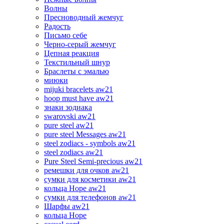
Волны
Пресноводный жемчуг
Радость
Письмо себе
Черно-серый жемчуг
Цепная реакция
Текстильный шнур
Браслеты с эмалью
миюки
mijuki bracelets aw21
hoop must have aw21
знаки зодиака
swarovski aw21
pure steel aw21
pure steel Messages aw21
steel zodiacs - symbols aw21
steel zodiacs aw21
Pure Steel Semi-precious aw21
ремешки для очков aw21
сумки для косметики aw21
кольца Hope aw21
сумки для телефонов aw21
Шарфы aw21
кольца Hope