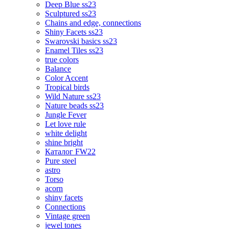
Deep Blue ss23
Sculptured ss23
Chains and edge, connections
Shiny Facets ss23
Swarovski basics ss23
Enamel Tiles ss23
true colors
Balance
Color Accent
Tropical birds
Wild Nature ss23
Nature beads ss23
Jungle Fever
Let love rule
white delight
shine bright
Каталог FW22
Pure steel
astro
Torso
acorn
shiny facets
Connections
Vintage green
jewel tones