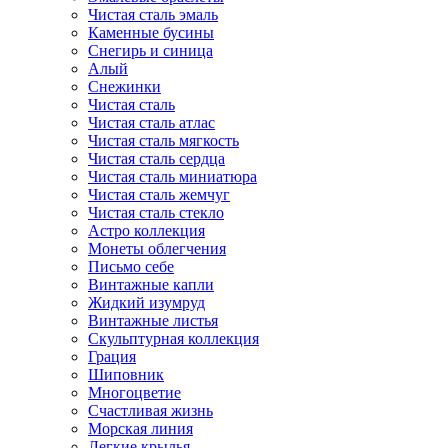
Чистая сталь эмаль
Каменные бусины
Снегирь и синица
Алый
Снежинки
Чистая сталь
Чистая сталь атлас
Чистая сталь мягкость
Чистая сталь сердца
Чистая сталь миниатюра
Чистая сталь жемчуг
Чистая сталь стекло
Астро коллекция
Монеты облегчения
Письмо себе
Винтажные капли
Жидкий изумруд
Винтажные листья
Скульптурная коллекция
Грация
Шиповник
Многоцветие
Счастливая жизнь
Морская линия
Легкие крылья