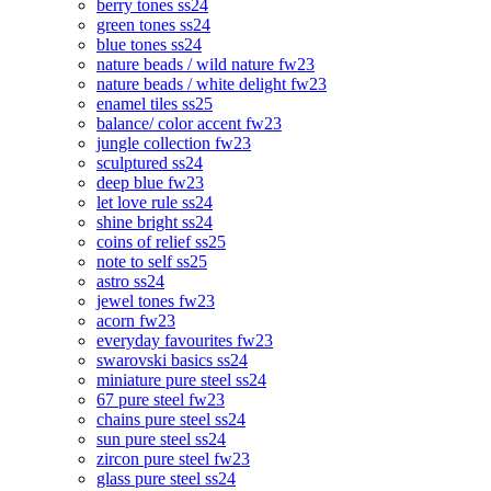
berry tones ss24
green tones ss24
blue tones ss24
nature beads / wild nature fw23
nature beads / white delight fw23
enamel tiles ss25
balance/ color accent fw23
jungle collection fw23
sculptured ss24
deep blue fw23
let love rule ss24
shine bright ss24
coins of relief ss25
note to self ss25
astro ss24
jewel tones fw23
acorn fw23
everyday favourites fw23
swarovski basics ss24
miniature pure steel ss24
67 pure steel fw23
chains pure steel ss24
sun pure steel ss24
zircon pure steel fw23
glass pure steel ss24