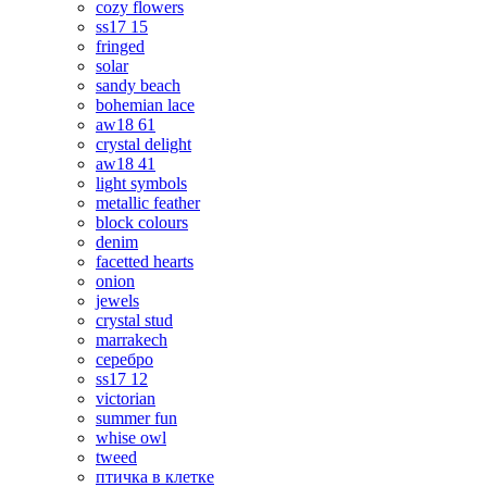
cozy flowers
ss17 15
fringed
solar
sandy beach
bohemian lace
aw18 61
crystal delight
aw18 41
light symbols
metallic feather
block colours
denim
facetted hearts
onion
jewels
crystal stud
marrakech
серебро
ss17 12
victorian
summer fun
whise owl
tweed
птичка в клетке