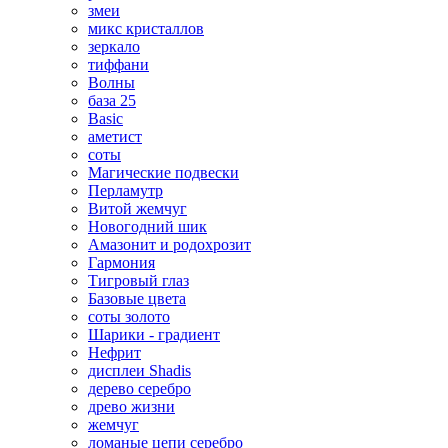
змеи
микс кристаллов
зеркало
тиффани
Волны
база 25
Basic
аметист
соты
Магические подвески
Перламутр
Витой жемчуг
Новогодний шик
Амазонит и родохрозит
Гармония
Тигровый глаз
Базовые цвета
соты золото
Шарики - градиент
Нефрит
дисплеи Shadis
дерево серебро
древо жизни
жемчуг
ломаные цепи серебро