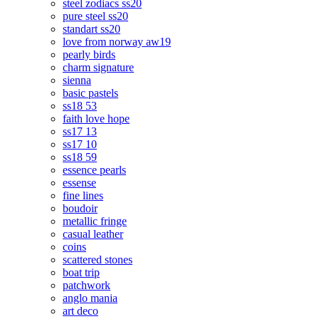
steel zodiacs ss20
pure steel ss20
standart ss20
love from norway aw19
pearly birds
charm signature
sienna
basic pastels
ss18 53
faith love hope
ss17 13
ss17 10
ss18 59
essence pearls
essense
fine lines
boudoir
metallic fringe
casual leather
coins
scattered stones
boat trip
patchwork
anglo mania
art deco