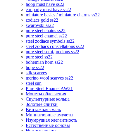
hoop must have ss22
ear party must have ss22
miniature basics / miniature charms ss22
zodiacs gold ss22
swarovski ss22
pure steel chains ss22
pure steel enamel ss22
steel zodiacs symbols ss22
steel zodiacs constellations ss22
pure steel semi-precious ss22
pure steel ss22
bohemian horn ss22
hope ss22
silk scarves
merino wool scarves ss22
steel sun
Pure Steel Enamel AW21
Монеты облегчения
Скульптурные кольца
Золотые слитки
Винтажная эмаль
Миниатюрные амулеты
Изумрудная элегантность
Естественные основы
Нежные волны