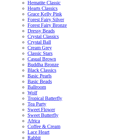
Hematite Classic
Hearts Classics
Grace Kelly Pink
Forest Fairy Silver
Forest Fairy Bronze
Dressy Beads
Crystal Classics
Crystal Ball
Cream Grey
Classic Stars
Casual Brown
Buddha Bronze
Black Classics
Basic Pearls
Basic Beads
Ballroom
Wolf
Tropical Batterfly
Tea Party
Sweet Flower
Sweet Butterfly
Africa
Coffee & Cream
Lace Heart
Rabbit