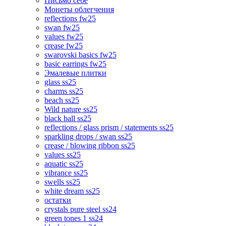
Письмо себе
Монеты облегчения
reflections fw25
swan fw25
values fw25
crease fw25
swarovski basics fw25
basic earrings fw25
Эмалевые плитки
glass ss25
charms ss25
beach ss25
Wild nature ss25
black ball ss25
reflections / glass prism / statements ss25
sparkling drops / swan ss25
crease / blowing ribbon ss25
values ss25
aquatic ss25
vibrance ss25
swells ss25
white dream ss25
остатки
crystals pure steel ss24
green tones 1 ss24