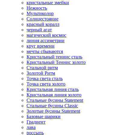
кристальные змейки
Нежность
Мультиколор
Солнцестояние
красный коралл
черный агат
магический космос
линия ассиметрии
круг времени
мечты сбываются
Кристальный теннис сталь
Кристальный Теннис золото
Стальной ритм
Золотой Ритм
Точка света сталь
Точка света золото
Кристальная линия сталь
Кристальная линия золото
Стальные бусины Statement
Стальные бусины Classic
Золотые бусины Statement
Базовые шарики
Градиент
лава
россыпь