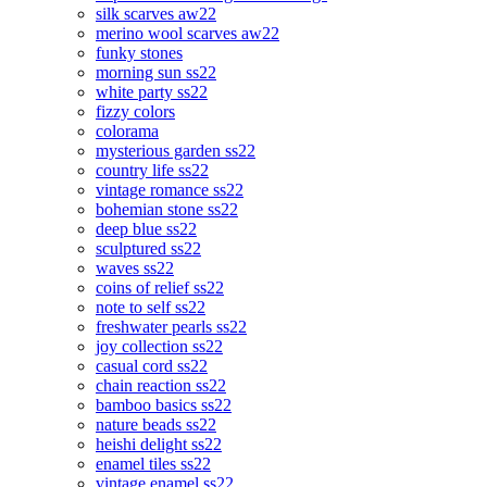
silk scarves aw22
merino wool scarves aw22
funky stones
morning sun ss22
white party ss22
fizzy colors
colorama
mysterious garden ss22
country life ss22
vintage romance ss22
bohemian stone ss22
deep blue ss22
sculptured ss22
waves ss22
coins of relief ss22
note to self ss22
freshwater pearls ss22
joy collection ss22
casual cord ss22
chain reaction ss22
bamboo basics ss22
nature beads ss22
heishi delight ss22
enamel tiles ss22
vintage enamel ss22