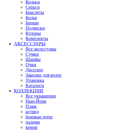
Кольца
Серьги
Браслеты
Колье
Броши
Подвески
Кулоны
Комплекты
АКСЕССУАРЫ
Все аксессуары
Сумки
Шарфы
Очки
Дисплеи
Заколки для волос
Упаковка
Каталоги
КОЛЛЕКЦИИ
Все украшения
Нью-Йорк
Пляж
астрид
базовые цепи
палома
кевин