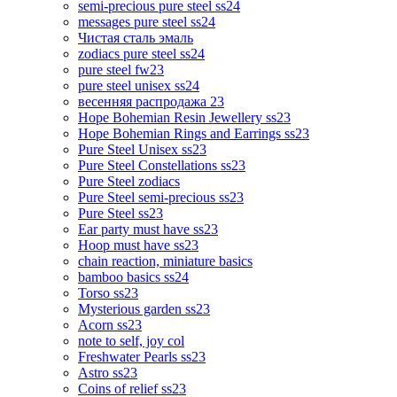
semi-precious pure steel ss24
messages pure steel ss24
Чистая сталь эмаль
zodiacs pure steel ss24
pure steel fw23
pure steel unisex ss24
весенняя распродажа 23
Hope Bohemian Resin Jewellery ss23
Hope Bohemian Rings and Earrings ss23
Pure Steel Unisex ss23
Pure Steel Constellations ss23
Pure Steel zodiacs
Pure Steel semi-precious ss23
Pure Steel ss23
Ear party must have ss23
Hoop must have ss23
chain reaction, miniature basics
bamboo basics ss24
Torso ss23
Mysterious garden ss23
Acorn ss23
note to self, joy col
Freshwater Pearls ss23
Astro ss23
Coins of relief ss23