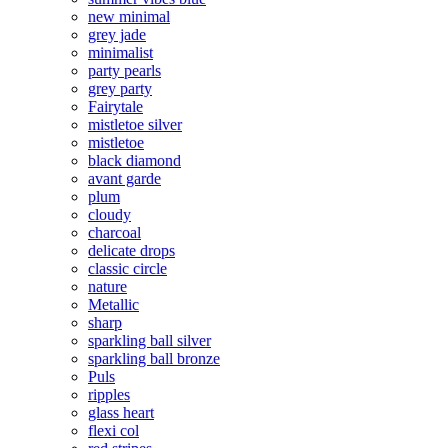
new minimal
grey jade
minimalist
party pearls
grey party
Fairytale
mistletoe silver
mistletoe
black diamond
avant garde
plum
cloudy
charcoal
delicate drops
classic circle
nature
Metallic
sharp
sparkling ball silver
sparkling ball bronze
Puls
ripples
glass heart
flexi col