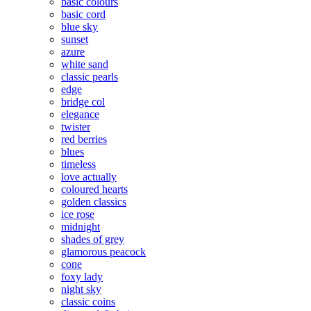
basic colours
basic cord
blue sky
sunset
azure
white sand
classic pearls
edge
bridge col
elegance
twister
red berries
blues
timeless
love actually
coloured hearts
golden classics
ice rose
midnight
shades of grey
glamorous peacock
cone
foxy lady
night sky
classic coins