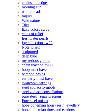
chains and edges
morning sun
nature beads
mijuki
Wild nature
Tiles
fizzy colors aw22
coins of relief
freshwater pearls
joy collection aw22
Note to self
sculptured
deep blue
mysterious garden
chain reaction aw22
hoop must have
bamboo basics
ear party must-have
swarovski earrings
steel zodiacs symbols
steel zodiacs constellations
pure steel - semi-precious
Pure steel unisex
hope bohemian horn / resin jewellery
hope bohemian rings and earrings