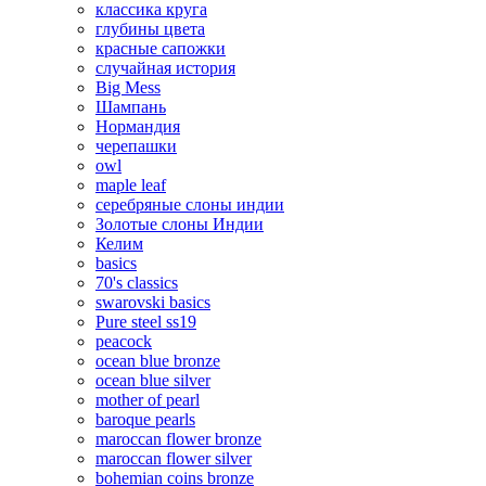
классика круга
глубины цвета
красные сапожки
случайная история
Big Mess
Шампань
Нормандия
черепашки
owl
maple leaf
серебряные слоны индии
Золотые слоны Индии
Келим
basics
70's classics
swarovski basics
Pure steel ss19
peacock
ocean blue bronze
ocean blue silver
mother of pearl
baroque pearls
maroccan flower bronze
maroccan flower silver
bohemian coins bronze