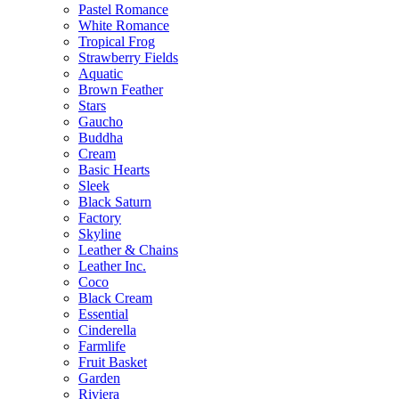
Pastel Romance
White Romance
Tropical Frog
Strawberry Fields
Aquatic
Brown Feather
Stars
Gaucho
Buddha
Cream
Basic Hearts
Sleek
Black Saturn
Factory
Skyline
Leather & Chains
Leather Inc.
Coco
Black Cream
Essential
Cinderella
Farmlife
Fruit Basket
Garden
Riviera