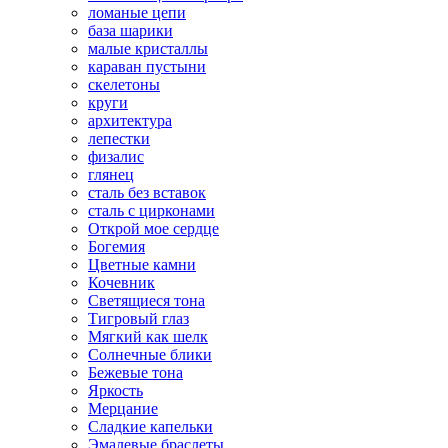
ломаные цепи
база шарики
малые кристаллы
караван пустыни
скелетоны
круги
архитектура
лепестки
физалис
глянец
сталь без вставок
сталь с цирконами
Открой мое сердце
Богемия
Цветные камни
Кочевник
Светящиеся тона
Тигровый глаз
Мягкий как шелк
Солнечные блики
Бежевые тона
Яркость
Мерцание
Сладкие капельки
Эмалевые браслеты