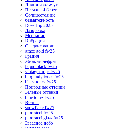
Лилии и жемчуг
Песчаный берег
Солнцестояние
безмятежность
Rose Hip 2025
Лазоревка
Мерцание
Вибрация
Сладкие капли
grace gold fw25
Грация
Жидкий нефрит
liquid black fw25
vintage drops fw25
burgundy tones fw25
black tones fw25
Природные оттенки
Зеленые оттенки
blue tones fw25
Волны
snowflake fw25
pure steel fw25
pure steel glass fw25
Звездное небо