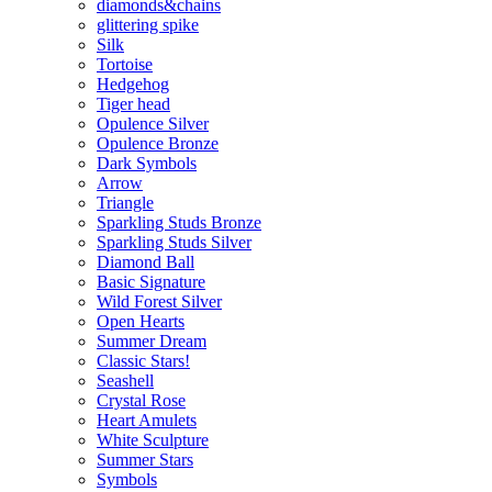
diamonds&chains
glittering spike
Silk
Tortoise
Hedgehog
Tiger head
Opulence Silver
Opulence Bronze
Dark Symbols
Arrow
Triangle
Sparkling Studs Bronze
Sparkling Studs Silver
Diamond Ball
Basic Signature
Wild Forest Silver
Open Hearts
Summer Dream
Classic Stars!
Seashell
Crystal Rose
Heart Amulets
White Sculpture
Summer Stars
Symbols