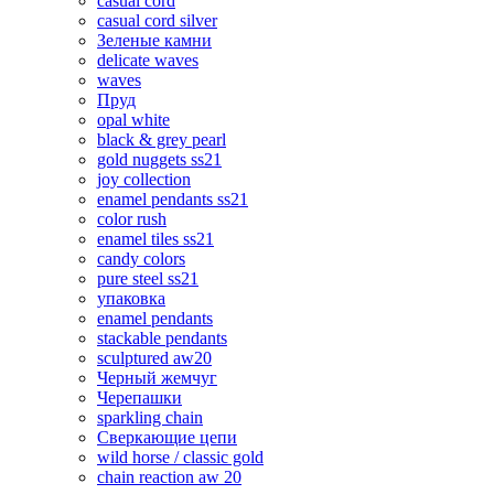
casual cord
casual cord silver
Зеленые камни
delicate waves
waves
Пруд
opal white
black & grey pearl
gold nuggets ss21
joy collection
enamel pendants ss21
color rush
enamel tiles ss21
candy colors
pure steel ss21
упаковка
enamel pendants
stackable pendants
sculptured aw20
Черный жемчуг
Черепашки
sparkling chain
Сверкающие цепи
wild horse / classic gold
chain reaction aw 20