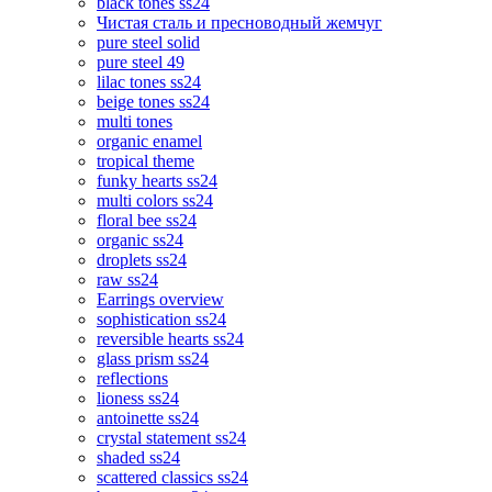
black tones ss24
Чистая сталь и пресноводный жемчуг
pure steel solid
pure steel 49
lilac tones ss24
beige tones ss24
multi tones
organic enamel
tropical theme
funky hearts ss24
multi colors ss24
floral bee ss24
organic ss24
droplets ss24
raw ss24
Earrings overview
sophistication ss24
reversible hearts ss24
glass prism ss24
reflections
lioness ss24
antoinette ss24
crystal statement ss24
shaded ss24
scattered classics ss24