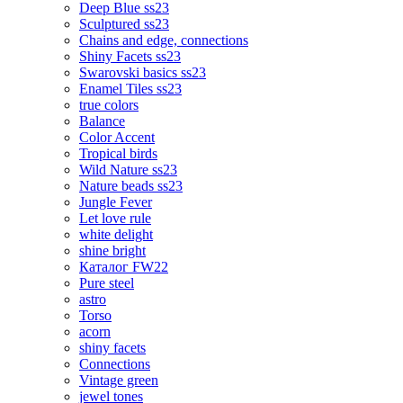
Deep Blue ss23
Sculptured ss23
Chains and edge, connections
Shiny Facets ss23
Swarovski basics ss23
Enamel Tiles ss23
true colors
Balance
Color Accent
Tropical birds
Wild Nature ss23
Nature beads ss23
Jungle Fever
Let love rule
white delight
shine bright
Каталог FW22
Pure steel
astro
Torso
acorn
shiny facets
Connections
Vintage green
jewel tones