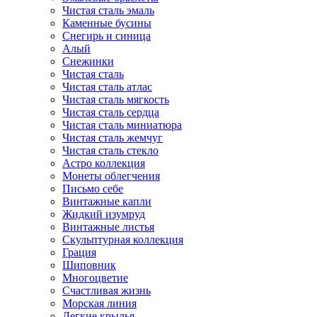
Чистая сталь эмаль
Каменные бусины
Снегирь и синица
Алый
Снежинки
Чистая сталь
Чистая сталь атлас
Чистая сталь мягкость
Чистая сталь сердца
Чистая сталь миниатюра
Чистая сталь жемчуг
Чистая сталь стекло
Астро коллекция
Монеты облегчения
Письмо себе
Винтажные капли
Жидкий изумруд
Винтажные листья
Скульптурная коллекция
Грация
Шиповник
Многоцветие
Счастливая жизнь
Морская линия
Легкие крылья