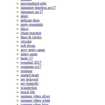
personalized gifts
signature timeless aw17
signature aw17
glam
delicate lines
party essentials
disco
chain reaction
lines & circles
circular
soft drops
grey stripy agate
stripy agate
basic 17
essential 2017
soulmate ss17
rustique
angled heart
my beloved
my butterfly
wanderlust
beach life
summer vibes silver
summer vibes white
summer vibes blue