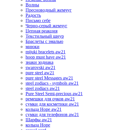
Волны
Пресноводный жемчуг
Радость
Письмо себе
Черно-серый жемчуг
Цепная реакция
Текстильный шнур
Браслеты с эмалью
миюки
mijuki bracelets aw21
hoop must have aw21
знаки зодиака
swarovski aw21
pure steel aw21
pure steel Messages aw21
steel zodiacs - symbols aw21
steel zodiacs aw21
Pure Steel Semi-precious aw21
ремешки для очков aw21
сумки для косметики aw21
кольца Hope aw21
сумки для телефонов aw21
Шарфы aw21
кольца Hope