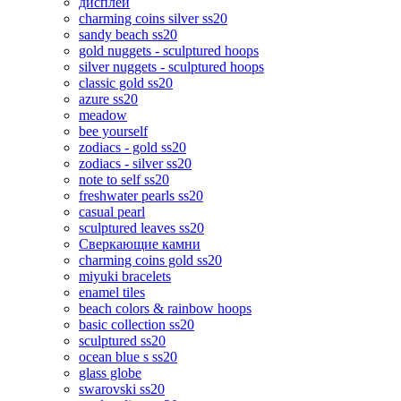
дисплеи
charming coins silver ss20
sandy beach ss20
gold nuggets - sculptured hoops
silver nuggets - sculptured hoops
classic gold ss20
azure ss20
meadow
bee yourself
zodiacs - gold ss20
zodiacs - silver ss20
note to self ss20
freshwater pearls ss20
casual pearl
sculptured leaves ss20
Сверкающие камни
charming coins gold ss20
miyuki bracelets
enamel tiles
beach colors & rainbow hoops
basic collection ss20
sculptured ss20
ocean blue s ss20
glass globe
swarovski ss20