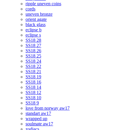
ripple uneven coins
cords
uneven bronze
orient agate
black glass
eclipse b
eclipse s
SS18 28
SS18 27
SS18 26
SS18 25
SS18 24
SS18 22
SS18 21
SS18 19
SS18 16
SS18 14
SS18 12
SS18 10
SS18 9
love from norway aw17
standart aw17
wrapped up
soulmate aw17
zodiacs